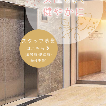
健やかに
スタッフ募集
はこちら
(看護師･助産師･
受付事務)