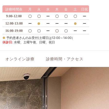
診療時間表
月
火
水
木
金
土
日祝
〇
〇
ー
〇
〇
〇
ー
9:00-12:00
ー
●
ー
ー
ー
●
ー
12:00-13:00
〇
〇
ー
〇
〇
ー
ー
16:00-19:00
●
予約患者さんのみ受付(土曜日は12:00～14:00）
休診日:
水曜、土曜午後、日曜、祝日
オンライン診療
診療時間・アクセス