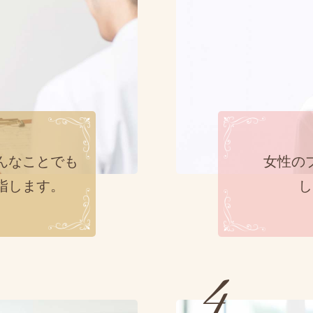
んなことでも
女性の
指します。
し